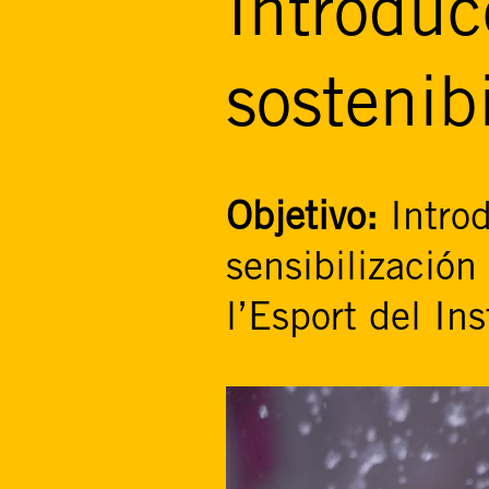
Introduc
sostenib
Objetivo:
Intro
sensibilización
l’Esport del In