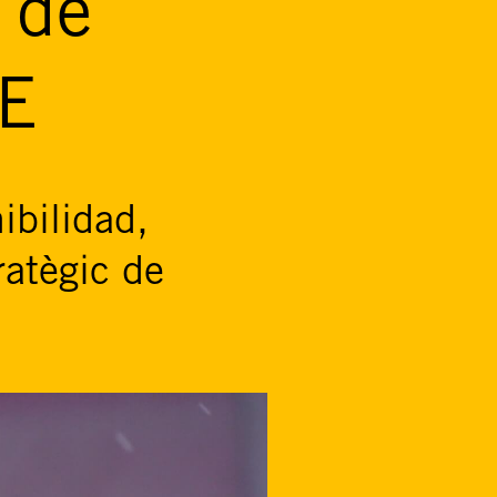
s de
BE
ibilidad,
ratègic de