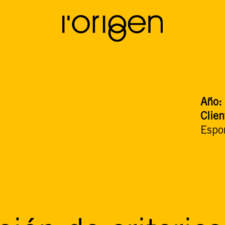
Año
Clien
Espo