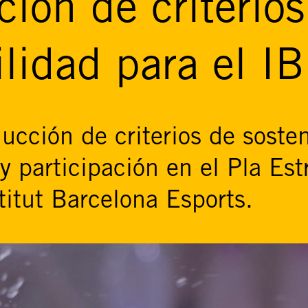
ción de criterio
ilidad para el I
ducción de criterios de sosten
 y participación en el Pla Est
stitut Barcelona Esports.