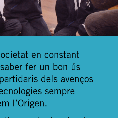
ocietat en constant
saber fer un bon ús
partidaris dels avenços
tecnologies sempre
em l’Origen.