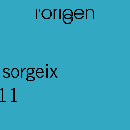
 sorgeix
011