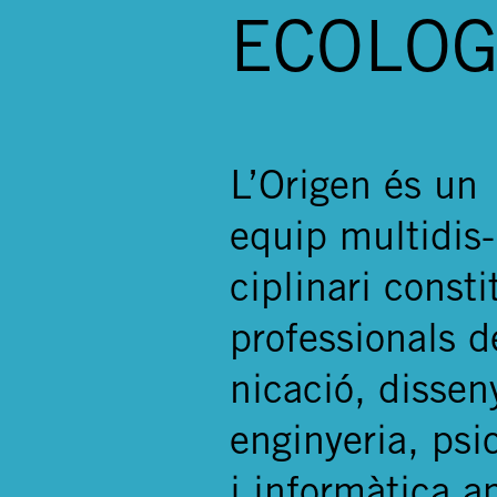
ECOLOG
L’Origen és un
equip multidis-
ciplinari consti
professionals d
nicació, dissen
enginyeria, psi
i informàtica,a