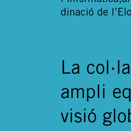
dinació de l’Elo
La col·l
ampli eq
visió glo