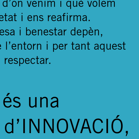
 d’on venim i què volem
tat i ens reafirma.
lesa i benestar depèn,
 l’entorn i per tant aquest
i respectar.
 és una
 d’INNOVACIÓ,