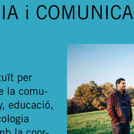
IA i COMUNICA
tuït per
e la comu-
y, educació,
cologia
mb la coor-