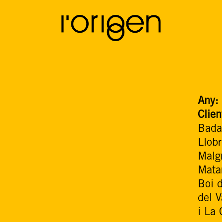
Any:
Clien
Bada
Llob
Malg
Mata
Boi 
del V
i La 