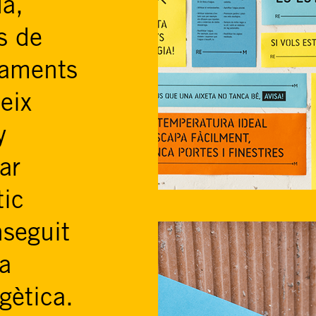
a,
as de
paments
eix
y
ar
tic
nseguit
ra
gètica.