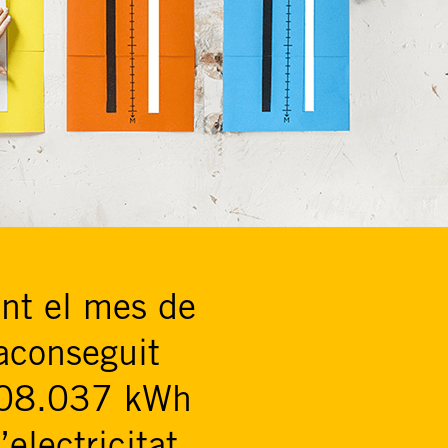
nt el mes de
aconseguit
 208.037 kWh
electricitat,