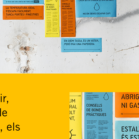
r,
de
, els