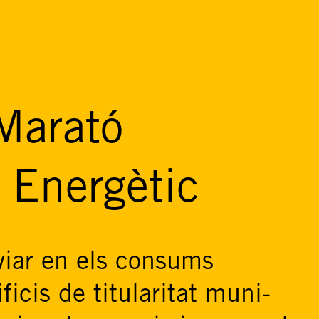
Marató
i Energètic
viar en els consums
ficis de titularitat muni-