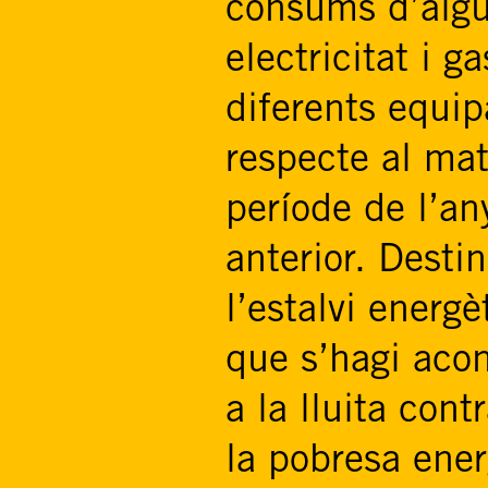
consums d’aigu
electricitat i g
diferents equi
respecte al mat
període de l’an
anterior. Destin
l’estalvi energè
que s’hagi aco
a la lluita cont
la pobresa ener