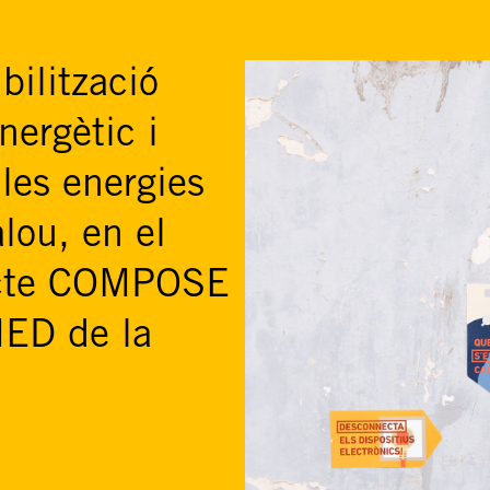
bilització
energètic i
les energies
lou, en el
ecte COMPOSE
MED de la