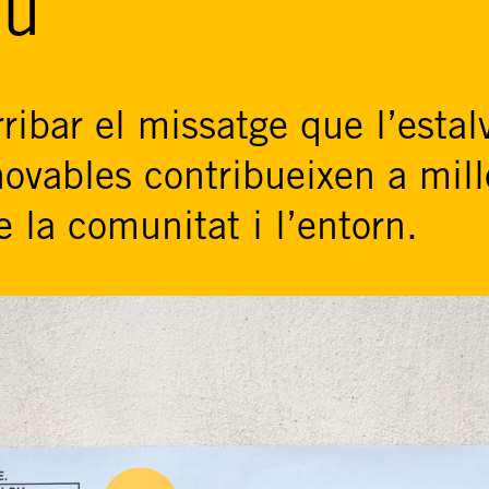
ou
rribar el missatge que l’estalv
novables contribueixen a mill
e la comunitat i l’entorn.