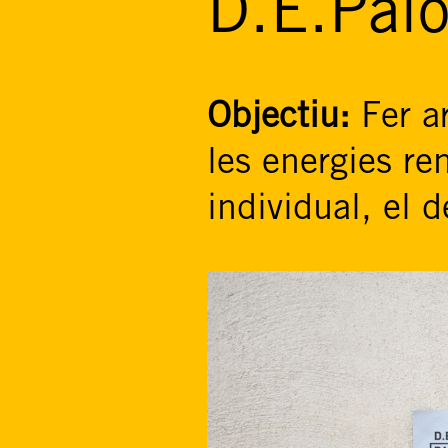
D.E.Pal
Objectiu:
Fer a
les energies re
individual, el d